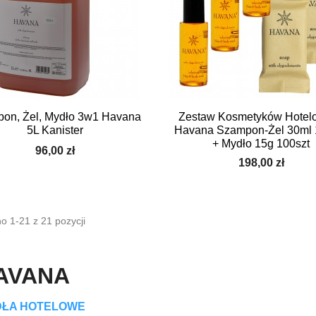


Szybki podgląd
Szybki podgląd
on, Żel, Mydło 3w1 Havana
Zestaw Kosmetyków Hotel
5L Kanister
Havana Szampon-Żel 30ml 
+ Mydło 15g 100szt
96,00 zł
198,00 zł
o 1-21 z 21 pozycji
AVANA
ŁA HOTELOWE