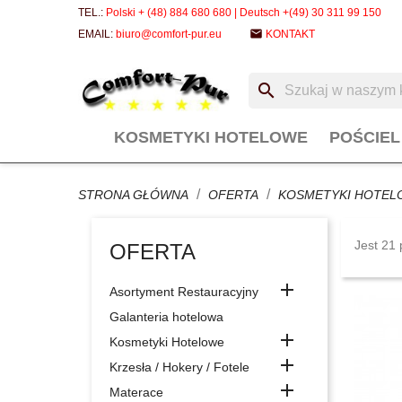
TEL.:
Polski + (48) 884 680 680 | Deutsch +(49) 30 311 99 150
email
EMAIL:
biuro@comfort-pur.eu
KONTAKT
search
KOSMETYKI HOTELOWE
POŚCIE
STRONA GŁÓWNA
OFERTA
KOSMETYKI HOTEL
Jest 21 
OFERTA

Asortyment Restauracyjny
Galanteria hotelowa

Kosmetyki Hotelowe

Krzesła / Hokery / Fotele

Materace