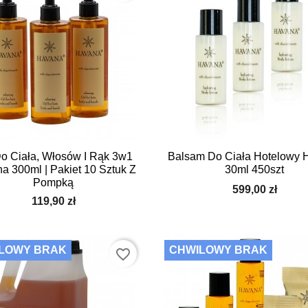


Szybki podgląd
Szybki podgląd
Do Ciała, Włosów I Rąk 3w1
Balsam Do Ciała Hotelowy 
a 300ml | Pakiet 10 Sztuk Z
30ml 450szt
Pompką
599,00 zł
119,90 zł
LOWY BRAK
CHWILOWY BRAK
favorite_border