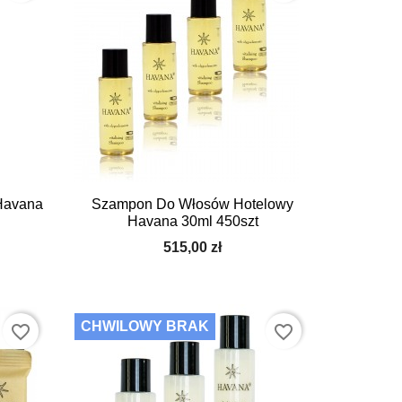

Szybki podgląd
Havana
Szampon Do Włosów Hotelowy
Havana 30ml 450szt
515,00 zł
CHWILOWY BRAK
favorite_border
favorite_border