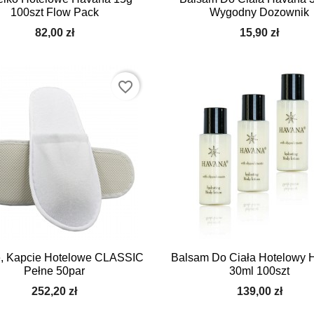
100szt Flow Pack
Wygodny Dozownik
82,00 zł
15,90 zł
favorite_border


Szybki podgląd
Szybki podgląd
, Kapcie Hotelowe CLASSIC
Balsam Do Ciała Hotelowy 
Pełne 50par
30ml 100szt
252,20 zł
139,00 zł