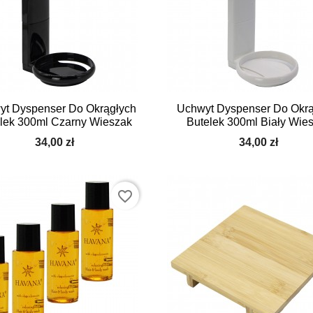


Szybki podgląd
Szybki podgląd
yt Dyspenser Do Okrągłych
Uchwyt Dyspenser Do Okrą
lek 300ml Czarny Wieszak
Butelek 300ml Biały Wie
34,00 zł
34,00 zł
favorite_border