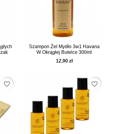

Szybki podgląd
głych
Szampon Żel Mydło 3w1 Havana
szak
W Okrągłej Butelce 300ml
12,90 zł
favorite_border
favorite_border