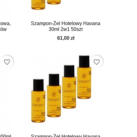

Szybki podgląd
sowa,
Szampon-Żel Hotelowy Havana
ków
30ml 2w1 50szt
61,00 zł
favorite_border
favorite_border

Szybki podgląd
300ml
Szampon-Żel Hotelowy Havana