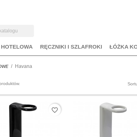
L HOTELOWA
RĘCZNIKI I SZLAFROKI
ŁÓŻKA K
Havana
OWE
produktów.
Sort
favorite_border