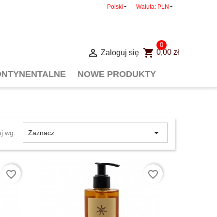


Polski
Waluta:
PLN
0

shopping_cart
Zaloguj się
0,00 zł
ONTYNENTALNE
NOWE PRODUKTY

uj wg:
Zaznacz
favorite_border
favorite_border