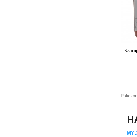
Szamp
Pokazan
H
MYD