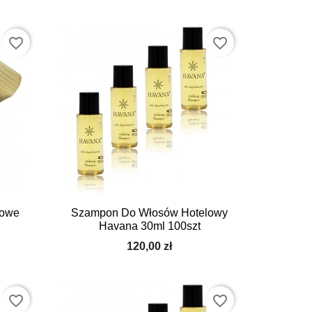
favorite_border
favorite_border

Szybki podgląd
lowe
Szampon Do Włosów Hotelowy
Havana 30ml 100szt
120,00 zł
favorite_border
favorite_border