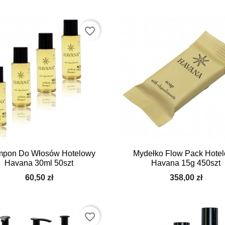
favorite_border


Szybki podgląd
Szybki podgląd
pon Do Włosów Hotelowy
Mydełko Flow Pack Hote
Havana 30ml 50szt
Havana 15g 450szt
60,50 zł
358,00 zł
favorite_border