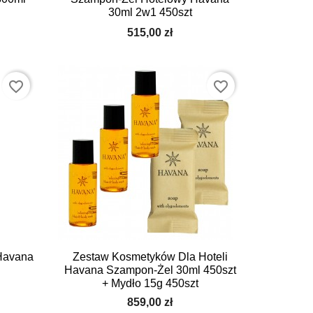
30ml 2w1 450szt
515,00 zł
favorite_border
favorite_border

Szybki podgląd
Havana
Zestaw Kosmetyków Dla Hoteli
Havana Szampon-Żel 30ml 450szt
+ Mydło 15g 450szt
859,00 zł