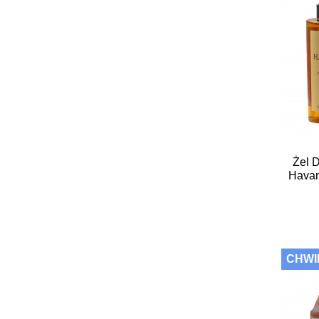
Żel 
Havan
CHWI