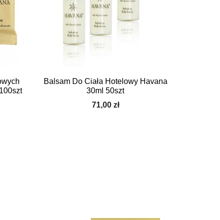

Szybki podgląd
owych
Balsam Do Ciała Hotelowy Havana
100szt
30ml 50szt
71,00 zł