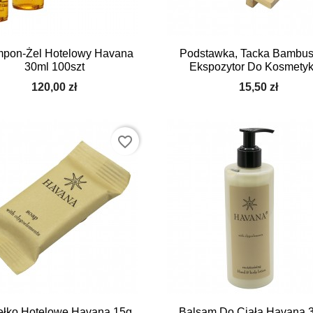


Szybki podgląd
Szybki podgląd
pon-Żel Hotelowy Havana
Podstawka, Tacka Bambu
30ml 100szt
Ekspozytor Do Kosmety
120,00 zł
15,50 zł
favorite_border


Szybki podgląd
Szybki podgląd
łko Hotelowe Havana 15g
Balsam Do Ciała Havana 