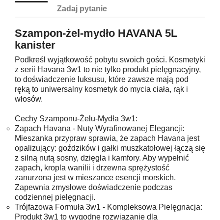
Zadaj pytanie
Szampon-żel-mydło HAVANA 5L
kanister
Podkreśl wyjątkowość pobytu swoich gości. Kosmetyki
z serii Havana 3w1 to nie tylko produkt pielęgnacyjny,
to doświadczenie luksusu, które zawsze mają pod
ręką to uniwersalny kosmetyk do mycia ciała, rąk i
włosów.
Cechy Szamponu-Żelu-Mydła 3w1:
Zapach Havana - Nuty Wyrafinowanej Elegancji:
Mieszanka przypraw sprawia, że ​​zapach Havana jest
opalizujący: goździków i gałki muszkatołowej łączą się
z silną nutą sosny, dzięgla i kamfory. Aby wypełnić
zapach, kropla wanilii i drzewna sprężystość
zanurzona jest w mieszance esencji morskich.
Zapewnia zmysłowe doświadczenie podczas
codziennej pielęgnacji.
Trójfazowa Formuła 3w1 - Kompleksowa Pielęgnacja:
Produkt 3w1 to wygodne rozwiązanie dla