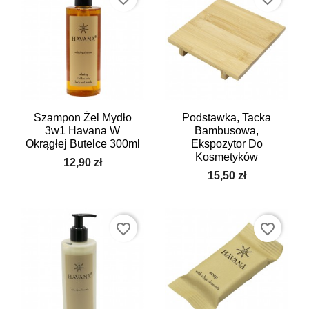
Szampon Żel Mydło
Podstawka, Tacka
3w1 Havana W
Bambusowa,
Okrągłej Butelce 300ml
Ekspozytor Do
Kosmetyków
12,90 zł
15,50 zł
favorite_border
favorite_border