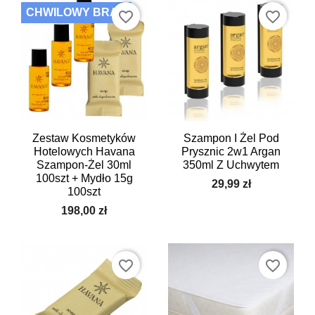
CHWILOWY BRAK
favorite_border
favorite_border
Zestaw Kosmetyków
Szampon I Żel Pod
Hotelowych Havana
Prysznic 2w1 Argan
Szampon-Żel 30ml
350ml Z Uchwytem
100szt + Mydło 15g
29,99 zł
100szt
198,00 zł
favorite_border
favorite_border