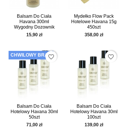
Balsam Do Ciała
Mydełko Flow Pack
Havana 300ml
Hotelowe Havana 15g
Wygodny Dozownik
450szt
15,90 zł
358,00 zł
CHWILOWY BRAK
favorite_border
favorite_border
Balsam Do Ciała
Balsam Do Ciała
Hotelowy Havana 30ml
Hotelowy Havana 30ml
50szt
100szt
71,00 zł
139,00 zł