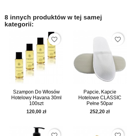
8 innych produktów w tej samej
kategorii:
favorite_border
favorite_border
Szampon Do Włosów
Papcie, Kapcie
Hotelowy Havana 30ml
Hotelowe CLASSIC
100szt
Pełne 50par
120,00 zł
252,20 zł
favorite_border
favorite_border