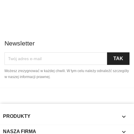
Newsletter
Możesz zrezygnować w każdej chwili. W tym celu należy odnaleźć szczegóły
w naszej informacji prawnej.

PRODUKTY

NASZA FIRMA