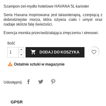
Szampon-żel-mydło hotelowe HAVANA 5L kanister
Seria Havana inspirowana jest talasoterapią, czerpiącą z
dobrodziejstw morza, która ożywia ciało i umysł oraz
nadaje skórze falę świeżości.
Esencja morska przeciwdziałająca zmęczeniu i stresowi.
Ilość

favorite_border
DODAJ DO KOSZYKA

Ostatnie sztuki w magazynie
Udostępnij
GPSR