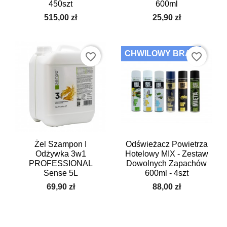
450szt
600ml
515,00 zł
25,90 zł
CHWILOWY BRAK
favorite_border
favorite_border
Żel Szampon I
Odświeżacz Powietrza
Odżywka 3w1
Hotelowy MIX - Zestaw
PROFESSIONAL
Dowolnych Zapachów
Sense 5L
600ml - 4szt
69,90 zł
88,00 zł