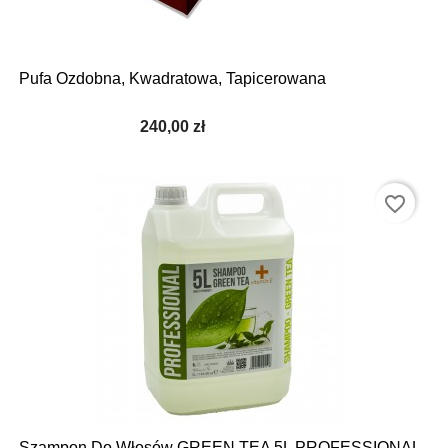
Pufa Ozdobna, Kwadratowa, Tapicerowana
240,00 zł
favorite_border
Szampon Do Włosów GREEN TEA 5L PROFESSIONAL