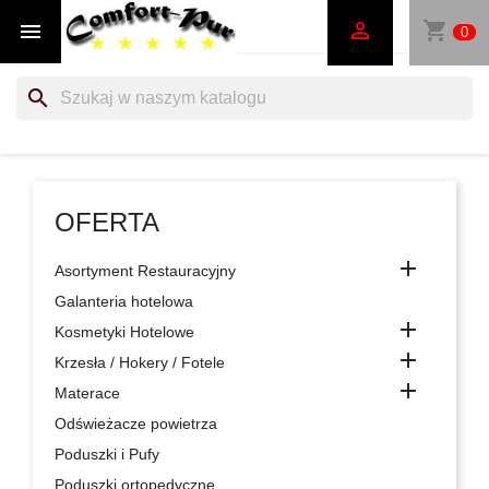
shopping_cart


0
search
OFERTA

Asortyment Restauracyjny
Galanteria hotelowa

Kosmetyki Hotelowe

Krzesła / Hokery / Fotele

Materace
Odświeżacze powietrza
Poduszki i Pufy
Poduszki ortopedyczne