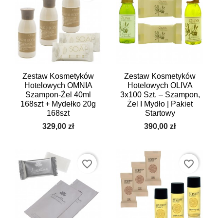
Zestaw Kosmetyków
Zestaw Kosmetyków
Hotelowych OMNIA
Hotelowych OLIVA
Szampon-Żel 40ml
3x100 Szt. – Szampon,
168szt + Mydełko 20g
Żel I Mydło | Pakiet
168szt
Startowy
329,00 zł
390,00 zł
favorite_border
favorite_border