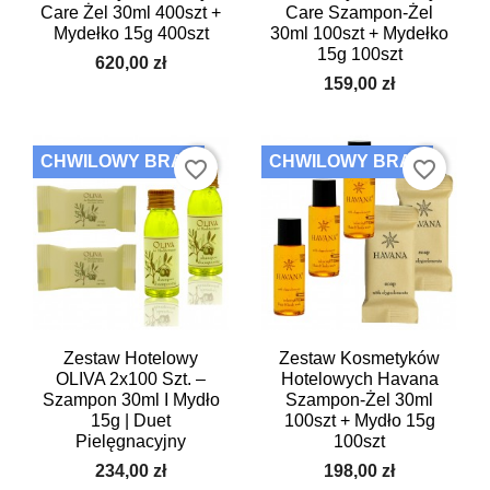
Care Żel 30ml 400szt +
Care Szampon-Żel
Mydełko 15g 400szt
30ml 100szt + Mydełko
15g 100szt
620,00 zł
159,00 zł
CHWILOWY BRAK
CHWILOWY BRAK
favorite_border
favorite_border
Zestaw Hotelowy
Zestaw Kosmetyków
OLIVA 2x100 Szt. –
Hotelowych Havana
Szampon 30ml I Mydło
Szampon-Żel 30ml
15g | Duet
100szt + Mydło 15g
Pielęgnacyjny
100szt
234,00 zł
198,00 zł