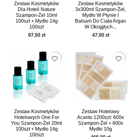
Zestaw Kosmetyków
Zestaw Kosmetyków
Dla Hoteli Nature
3x300ml Szampon-Żel,
Szampon-Żel 10ml
Mydło W Płynie I
100szt + Mydło 14g
Balsam Do Ciała Argan
100szt
W Okrągłych...
97,50 zł
47,00 zł
favorite_border
favorite_border
Zestaw Kosmetyków
Zestaw Hotelowy
Hotelowych One For
Acanto 1200szt: 600x
You Szampon-Żel 20ml
Szampon-Żel + 600x
100szt + Mydło 14g
Mydło 10g
100szt