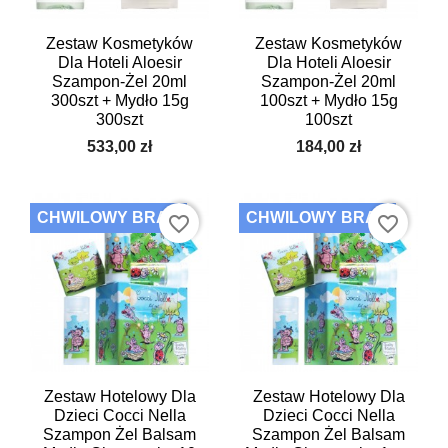
Zestaw Kosmetyków
Zestaw Kosmetyków
Dla Hoteli Aloesir
Dla Hoteli Aloesir
Szampon-Żel 20ml
Szampon-Żel 20ml
300szt + Mydło 15g
100szt + Mydło 15g
300szt
100szt
533,00 zł
184,00 zł
CHWILOWY BRAK
CHWILOWY BRAK
favorite_border
favorite_border
Zestaw Hotelowy Dla
Zestaw Hotelowy Dla
Dzieci Cocci Nella
Dzieci Cocci Nella
Szampon Żel Balsam
Szampon Żel Balsam