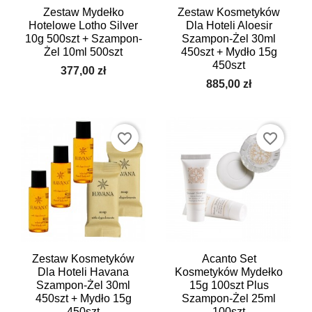
Zestaw Mydełko
Zestaw Kosmetyków
Hotelowe Lotho Silver
Dla Hoteli Aloesir
10g 500szt + Szampon-
Szampon-Żel 30ml
Żel 10ml 500szt
450szt + Mydło 15g
450szt
377,00 zł
885,00 zł
favorite_border
favorite_border
Zestaw Kosmetyków
Acanto Set
Dla Hoteli Havana
Kosmetyków Mydełko
Szampon-Żel 30ml
15g 100szt Plus
450szt + Mydło 15g
Szampon-Żel 25ml
450szt
100szt