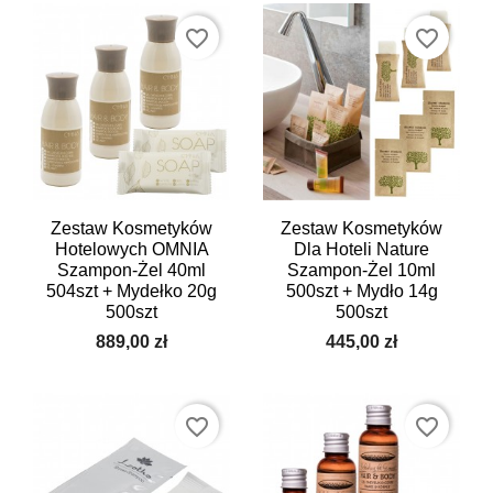
favorite_border
favorite_border
Zestaw Kosmetyków
Zestaw Kosmetyków
Hotelowych OMNIA
Dla Hoteli Nature
Szampon-Żel 40ml
Szampon-Żel 10ml
504szt + Mydełko 20g
500szt + Mydło 14g
500szt
500szt
889,00 zł
445,00 zł
favorite_border
favorite_border