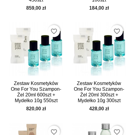
859,00 zł
184,00 zł
favorite_border
favorite_border
Zestaw Kosmetyków
Zestaw Kosmetyków
One For You Szampon-
One For You Szampon-
Żel 20ml 600szt +
Żel 20ml 300szt +
Mydełko 10g 550szt
Mydełko 10g 300szt
820,00 zł
428,00 zł
favorite_border
favorite_border