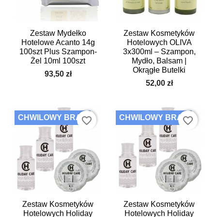
Zestaw Mydełko
Zestaw Kosmetyków
Hotelowe Acanto 14g
Hotelowych OLIVA
100szt Plus Szampon-
3x300ml – Szampon,
Żel 10ml 100szt
Mydło, Balsam |
Okrągłe Butelki
93,50 zł
52,00 zł
CHWILOWY BRAK
CHWILOWY BRAK
favorite_border
favorite_border
Zestaw Kosmetyków
Zestaw Kosmetyków
Hotelowych Holiday
Hotelowych Holiday