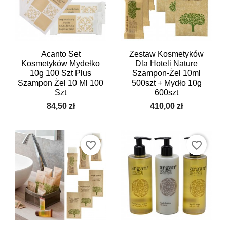
Acanto Set
Zestaw Kosmetyków
Kosmetyków Mydełko
Dla Hoteli Nature
10g 100 Szt Plus
Szampon-Żel 10ml
Szampon Żel 10 Ml 100
500szt + Mydło 10g
Szt
600szt
84,50 zł
410,00 zł
favorite_border
favorite_border