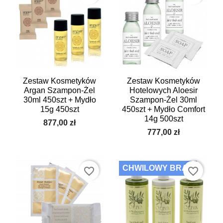
Zestaw Kosmetyków
Zestaw Kosmetyków
Argan Szampon-Żel
Hotelowych Aloesir
30ml 450szt + Mydło
Szampon-Żel 30ml
15g 450szt
450szt + Mydło Comfort
14g 500szt
877,00 zł
777,00 zł
CHWILOWY BRAK
favorite_border
favorite_border