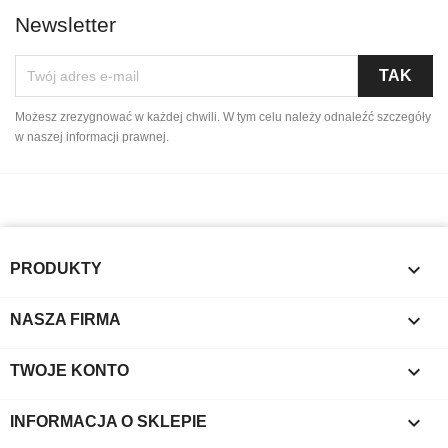
Newsletter
Możesz zrezygnować w każdej chwili. W tym celu należy odnaleźć szczegóły
w naszej informacji prawnej.

PRODUKTY

NASZA FIRMA

TWOJE KONTO
keyboard_arrow_down
INFORMACJA O SKLEPIE