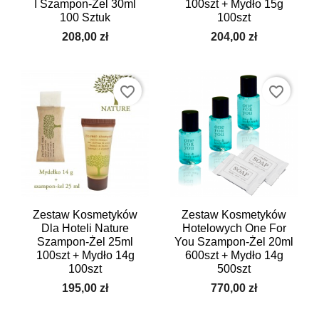
I Szampon-Żel 30ml
100szt + Mydło 15g
100 Sztuk
100szt
208,00 zł
204,00 zł
favorite_border
favorite_border
Zestaw Kosmetyków
Zestaw Kosmetyków
Dla Hoteli Nature
Hotelowych One For
Szampon-Żel 25ml
You Szampon-Żel 20ml
100szt + Mydło 14g
600szt + Mydło 14g
100szt
500szt
195,00 zł
770,00 zł