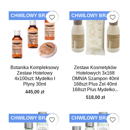
CHWILOWY BRAK
CHWILOWY BRAK
favorite_border
favorite_border
Botanika Kompleksowy
Zestaw Kosmetyków
Zestaw Hotelowy
Hotelowych 3x168
4x100szt: Mydełko I
OMNIA Szampon 40ml
Płyny 30ml
168szt Plus Żel 40ml
168szt Plus Mydełko...
445,00 zł
518,00 zł
CHWILOWY BRAK
CHWILOWY BRAK
favorite_border
favorite_border