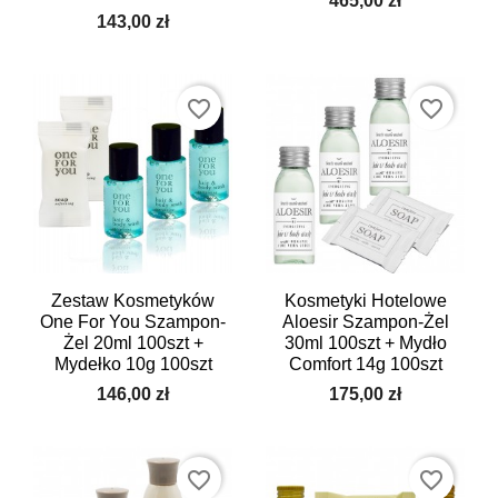
465,00 zł
143,00 zł
favorite_border
favorite_border
Zestaw Kosmetyków
Kosmetyki Hotelowe
One For You Szampon-
Aloesir Szampon-Żel
Żel 20ml 100szt +
30ml 100szt + Mydło
Mydełko 10g 100szt
Comfort 14g 100szt
146,00 zł
175,00 zł
favorite_border
favorite_border