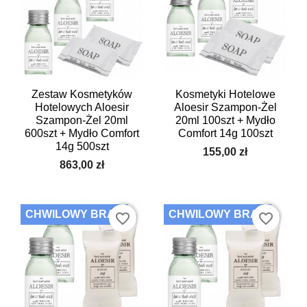
Zestaw Kosmetyków
Kosmetyki Hotelowe
Hotelowych Aloesir
Aloesir Szampon-Żel
Szampon-Żel 20ml
20ml 100szt + Mydło
600szt + Mydło Comfort
Comfort 14g 100szt
14g 500szt
155,00 zł
863,00 zł
CHWILOWY BRAK
CHWILOWY BRAK
favorite_border
favorite_border