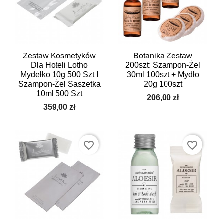
Zestaw Kosmetyków
Botanika Zestaw
Dla Hoteli Lotho
200szt: Szampon-Żel
Mydełko 10g 500 Szt I
30ml 100szt + Mydło
Szampon-Żel Saszetka
20g 100szt
10ml 500 Szt
206,00 zł
359,00 zł
favorite_border
favorite_border