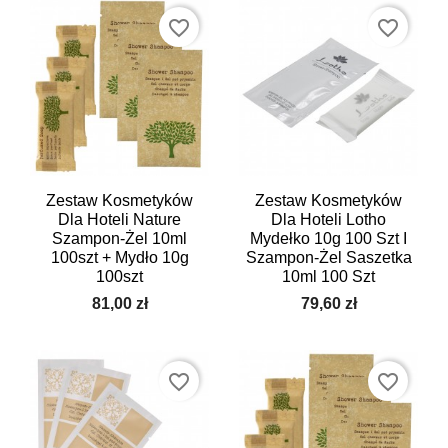
favorite_border
favorite_border
Zestaw Kosmetyków
Zestaw Kosmetyków
Dla Hoteli Nature
Dla Hoteli Lotho
Szampon-Żel 10ml
Mydełko 10g 100 Szt I
100szt + Mydło 10g
Szampon-Żel Saszetka
100szt
10ml 100 Szt
81,00 zł
79,60 zł
favorite_border
favorite_border