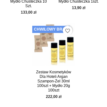
Mydło Chusteczka 10
Mydło Chusteczka 1szt.
Szt.
13,90 zł
133,00 zł
CHWILOWY BRAK
favorite_border
Zestaw Kosmetyków
Dla Hoteli Argan
Szampon-Żel 30ml
100szt + Mydło 20g
100szt
222,00 zł