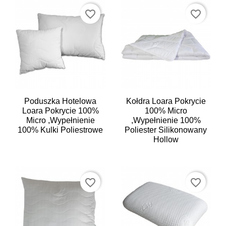
favorite_border
favorite_border
Poduszka Hotelowa
Kołdra Loara Pokrycie
Loara Pokrycie 100%
100% Micro
Micro ,wypełnienie
,wypełnienie 100%
100% Kulki Poliestrowe
Poliester Silikonowany
Hollow
favorite_border
favorite_border