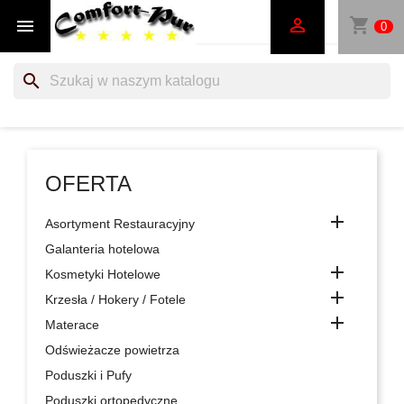
shopping_cart


0
search
OFERTA

Asortyment Restauracyjny
Galanteria hotelowa

Kosmetyki Hotelowe

Krzesła / Hokery / Fotele

Materace
Odświeżacze powietrza
Poduszki i Pufy
Poduszki ortopedyczne