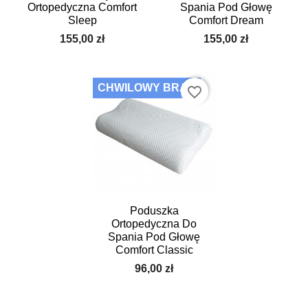
Ortopedyczna Comfort
Spania Pod Głowę
Sleep
Comfort Dream
155,00 zł
155,00 zł
CHWILOWY BRAK
favorite_border
Poduszka
Ortopedyczna Do
Spania Pod Głowę
Comfort Classic
96,00 zł