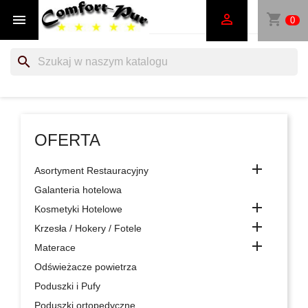
shopping_cart


0
search
OFERTA

Asortyment Restauracyjny
Galanteria hotelowa

Kosmetyki Hotelowe

Krzesła / Hokery / Fotele

Materace
Odświeżacze powietrza
Poduszki i Pufy
Poduszki ortopedyczne