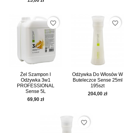
15,00 zł
favorite_border
favorite_border
Żel Szampon I
Odżywka Do Włosów W
Odżywka 3w1
Buteleczce Sense 25ml
PROFESSIONAL
195szt
Sense 5L
204,00 zł
69,90 zł
favorite_border