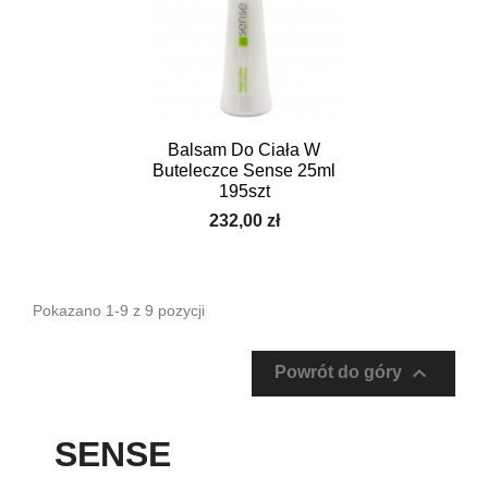
Balsam Do Ciała W
Buteleczce Sense 25ml
195szt
232,00 zł
Pokazano 1-9 z 9 pozycji

Powrót do góry
SENSE