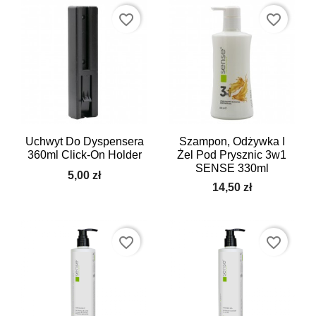
favorite_border
favorite_border
Uchwyt Do Dyspensera
Szampon, Odżywka I
360ml Click-On Holder
Żel Pod Prysznic 3w1
SENSE 330ml
5,00 zł
14,50 zł
favorite_border
favorite_border