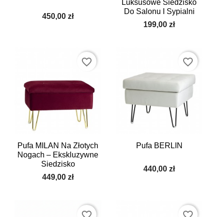
Luksusowe Siedzisko
Do Salonu I Sypialni
450,00 zł
199,00 zł
favorite_border
favorite_border
Pufa MILAN Na Złotych
Pufa BERLIN
Nogach – Ekskluzywne
Siedzisko
440,00 zł
449,00 zł
favorite_border
favorite_border