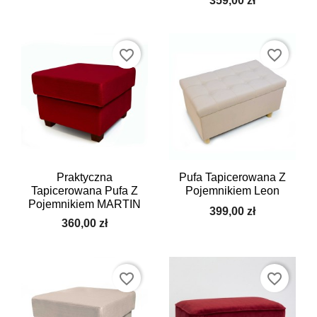
359,00 zł
favorite_border
favorite_border
Praktyczna
Pufa Tapicerowana Z
Tapicerowana Pufa Z
Pojemnikiem Leon
Pojemnikiem MARTIN
399,00 zł
360,00 zł
favorite_border
favorite_border