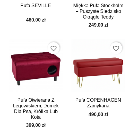
Pufa SEVILLE
Miękka Pufa Stockholm
– Puszyste Siedzisko
Okrągłe Teddy
460,00 zł
249,00 zł
favorite_border
favorite_border
Pufa Otwierana Z
Pufa COPENHAGEN
Legowiskiem, Domek
Zamykana
Dla Psa, Królika Lub
490,00 zł
Kota
399,00 zł