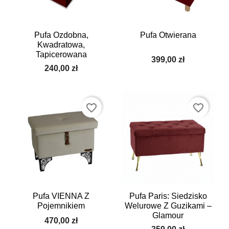
Pufa Ozdobna,
Pufa Otwierana
Kwadratowa,
Tapicerowana
399,00 zł
240,00 zł
favorite_border
favorite_border
Pufa VIENNA Z
Pufa Paris: Siedzisko
Pojemnikiem
Welurowe Z Guzikami –
Glamour
470,00 zł