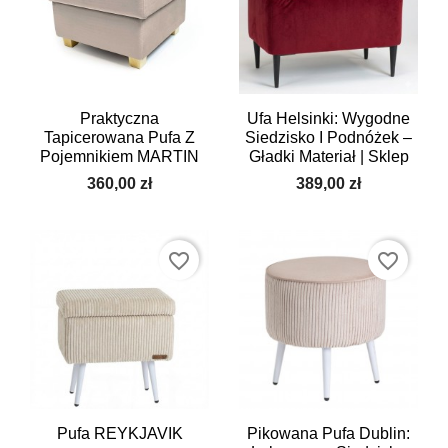
Praktyczna
Ufa Helsinki: Wygodne
Tapicerowana Pufa Z
Siedzisko I Podnóżek –
Pojemnikiem MARTIN
Gładki Materiał | Sklep
360,00 zł
389,00 zł
favorite_border
favorite_border
Pufa REYKJAVIK
Pikowana Pufa Dublin: