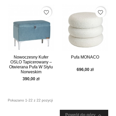
favorite_border
favorite_border
Nowoczesny Kufer
Pufa MONACO
OSLO Tapicerowany –
Otwierana Pufa W Stylu
696,00 zł
Norweskim
390,00 zł
Pokazano 1-22 z 22 pozycji

Powrót do góry