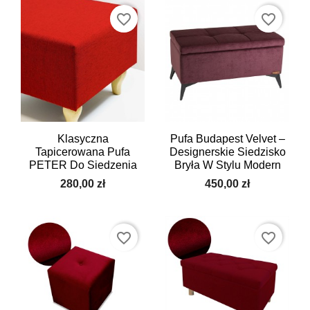
favorite_border
favorite_border
Klasyczna
Pufa Budapest Velvet –
Tapicerowana Pufa
Designerskie Siedzisko
PETER Do Siedzenia
Bryła W Stylu Modern
280,00 zł
450,00 zł
favorite_border
favorite_border