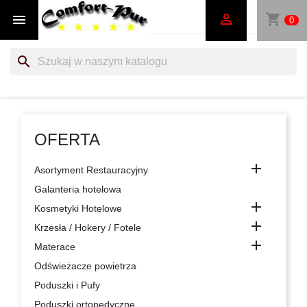
shopping_cart


0
search
OFERTA

Asortyment Restauracyjny
Galanteria hotelowa

Kosmetyki Hotelowe

Krzesła / Hokery / Fotele

Materace
Odświeżacze powietrza
Poduszki i Pufy
Poduszki ortopedyczne