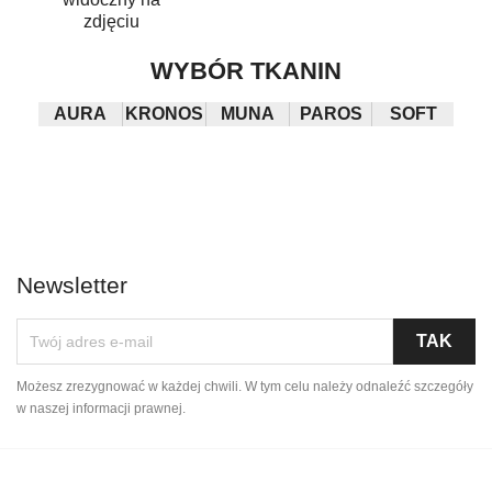
zdjęciu
WYBÓR TKANIN
AURA
KRONOS
MUNA
PAROS
SOFT
Newsletter
Możesz zrezygnować w każdej chwili. W tym celu należy odnaleźć szczegóły
w naszej informacji prawnej.