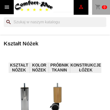
shopping_cart


0
search
Kształt Nóżek
KSZTAŁT
KOLOR
PRÓBNIK
KONSTRUKCJE
NÓŻEK
NÓŻEK
TKANIN
ŁÓŻEK