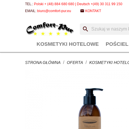
TEL.:
Polski + (48) 884 680 680 | Deutsch +(49) 30 311 99 150
email
EMAIL:
biuro@comfort-pur.eu
KONTAKT
search
KOSMETYKI HOTELOWE
POŚCIE
STRONA GŁÓWNA
OFERTA
KOSMETYKI HOTEL