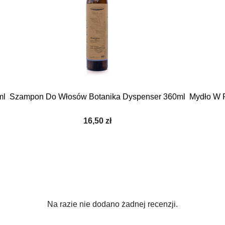

Szybki podgląd
ml
Szampon Do Włosów Botanika Dyspenser 360ml
Mydło W P
16,50 zł
Na razie nie dodano żadnej recenzji.