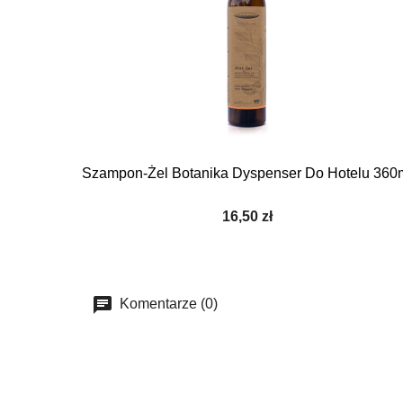

Szybki podgląd
Szampon-Żel Botanika Dyspenser Do Hotelu 360
16,50 zł
Komentarze (0)