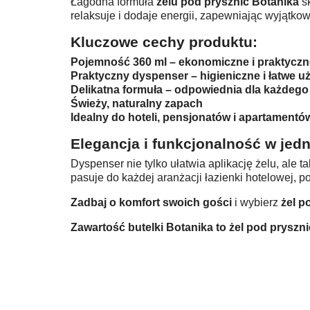
Łagodna formuła
żelu pod prysznic Botanika
s
relaksuje i dodaje energii, zapewniając wyjątko
Kluczowe cechy produktu:
Pojemność 360 ml – ekonomiczne i praktyczn
Praktyczny dyspenser – higieniczne i łatwe u
Delikatna formuła – odpowiednia dla każdego
Świeży, naturalny zapach
Idealny do hoteli, pensjonatów i apartamentó
Elegancja i funkcjonalność w jed
Dyspenser nie tylko ułatwia aplikację żelu, ale
pasuje do każdej aranżacji łazienki hotelowej, p
Zadbaj o komfort swoich gości
i wybierz
żel p
Zawartość butelki Botanika to żel pod prysz