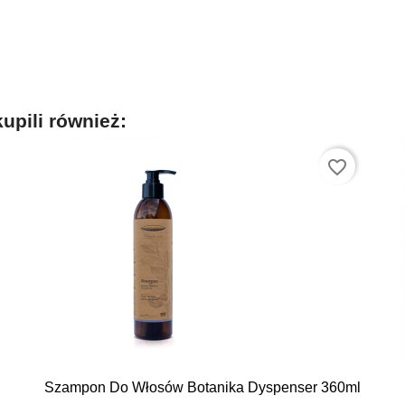
kupili również:
favorite_border

Szybki podgląd
Szampon Do Włosów Botanika Dyspenser 360ml