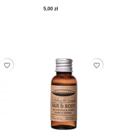
5,00 zł
favorite_border
favorite_border