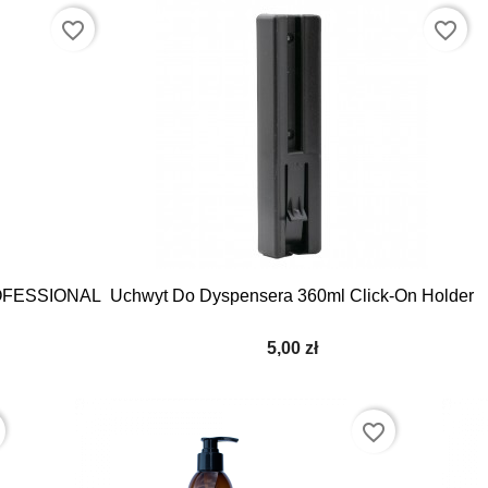
favorite_border
favorite_border

Szybki podgląd
PROFESSIONAL
Uchwyt Do Dyspensera 360ml Click-On Holder
5,00 zł
favorite_border