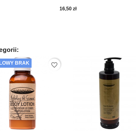
16,50 zł
egorii:
LOWY BRAK
favorite_border