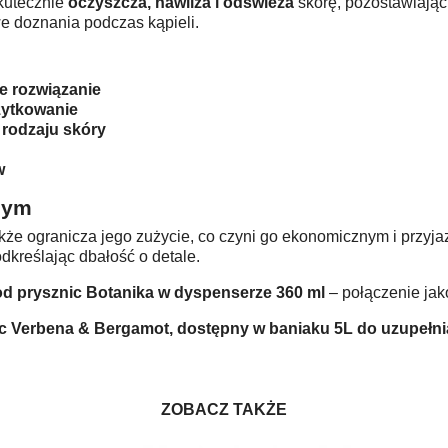
kutecznie
oczyszcza, nawilża i odświeża
skórę, pozostawiając
we doznania podczas kąpieli.
e rozwiązanie
żytkowanie
 rodzaju skóry
w
nym
 także ogranicza jego zużycie, co czyni go ekonomicznym i prz
odkreślając dbałość o detale.
od prysznic Botanika w dyspenserze 360 ml
– połączenie jak
nic Verbena & Bergamot, dostępny w baniaku 5L do uzupełni
ZOBACZ TAKŻE