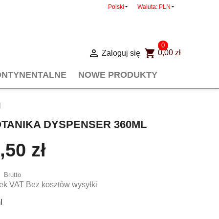


Polski
Waluta:
PLN
0

shopping_cart
Zaloguj się
0,00 zł
ONTYNENTALNE
NOWE PRODUKTY
l
OTANIKA DYSPENSER 360ML
,50 zł
Brutto
ek VAT Bez kosztów wysyłki
l