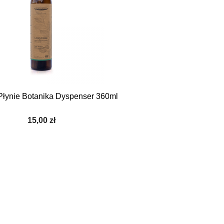

Szybki podgląd
łynie Botanika Dyspenser 360ml
15,00 zł