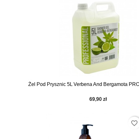

Szybki podgląd
Żel Pod Prysznic 5L Verbena And Bergamota 
69,90 zł
favorite_border