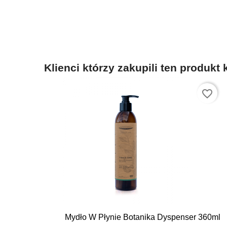
Klienci którzy zakupili ten produkt 
favorite_border

Szybki podgląd
Mydło W Płynie Botanika Dyspenser 360ml