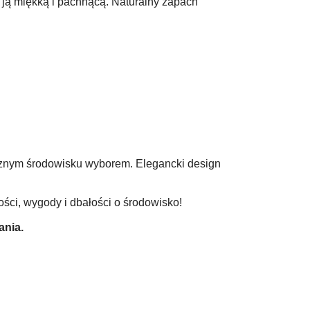
 ją miękką i pachnącą. Naturalny zapach
yjaznym środowisku wyborem. Elegancki design
ości, wygody i dbałości o środowisko!
ania.