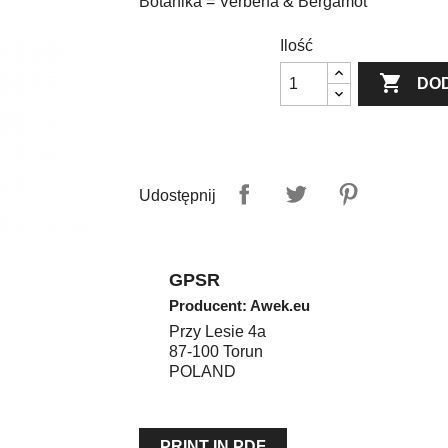
Botanika = Verbena & Bergamot
Ilość

DO
Udostępnij
GPSR
Producent: Awek.eu
Przy Lesie 4a
87-100
Torun
POLAND
PRINT IN PDF