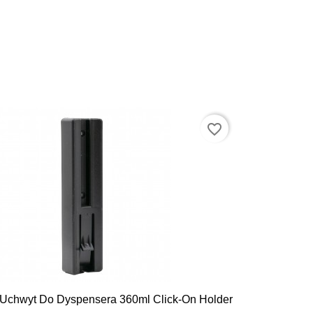
favorite_border

Szybki podgląd
Uchwyt Do Dyspensera 360ml Click-On Holder