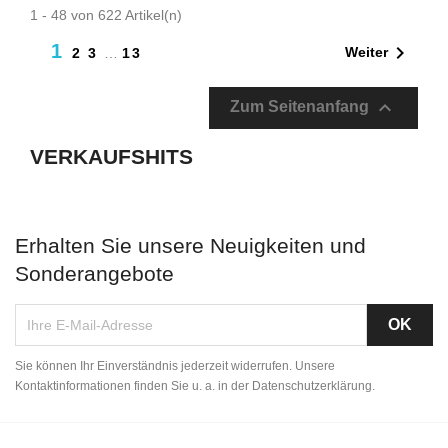
1 - 48 von 622 Artikel(n)
1

Weiter
2
3
…
13

Zum Seitenanfang
VERKAUFSHITS
Erhalten Sie unsere Neuigkeiten und
Sonderangebote
Sie können Ihr Einverständnis jederzeit widerrufen. Unsere
Kontaktinformationen finden Sie u. a. in der Datenschutzerklärung.