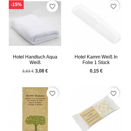
-15%
favorite_border
favorite_border
Hotel Handtuch Aqua
Hotel Kamm Weiß In
Weiß
Folie 1 Stück
3,08 €
0,15 €
3,63 €
favorite_border
favorite_border