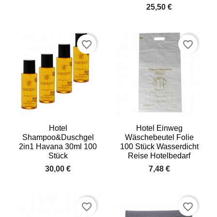
25,50 €
favorite_border
favorite_border
Hotel
Hotel Einweg
Shampoo&Duschgel
Wäschebeutel Folie
2in1 Havana 30ml 100
100 Stück Wasserdicht
Stück
Reise Hotelbedarf
30,00 €
7,48 €
favorite_border
favorite_border