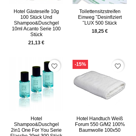
Hotel Gästeseife 10g
Toilettensitzstreifen
100 Stück Und
Einweg "Desinfiziert
Shampoo&Duschgel
"LUX 500 Stück
10ml Acanto Serie 100
18,25 €
Stück
21,13 €
-15%
favorite_border
favorite_border
Hotel
Hotel Handtuch Weiß
Shampoo&Duschgel
Forum 550 G/m2 100%
2in1 One For You Serie
Baumwolle 100x50
Flasche 20ml 300 Stück