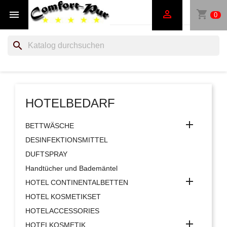
shopping_cart


0
search
HOTELBEDARF

BETTWÄSCHE
DESINFEKTIONSMITTEL
DUFTSPRAY
Handtücher und Bademäntel

HOTEL CONTINENTALBETTEN
HOTEL KOSMETIKSET
HOTELACCESSORIES

HOTELKOSMETIK