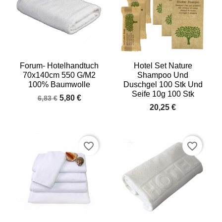
Forum- Hotelhandtuch
Hotel Set Nature
70x140cm 550 G/m2
Shampoo Und
100% Baumwolle
Duschgel 100 Stk Und
Seife 10g 100 Stk
5,80 €
6,83 €
20,25 €
favorite_border
favorite_border