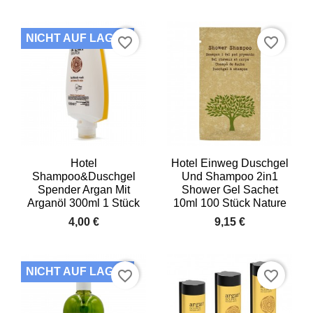
NICHT AUF LAGER
favorite_border
favorite_border
Hotel
Hotel Einweg Duschgel
Shampoo&Duschgel
Und Shampoo 2in1
Spender Argan Mit
Shower Gel Sachet
Arganöl 300ml 1 Stück
10ml 100 Stück Nature
4,00 €
9,15 €
NICHT AUF LAGER
favorite_border
favorite_border