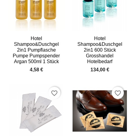
Hotel
Hotel
Shampoo&Duschgel
Shampoo&Duschgel
2in1 Pumpflasche
2in1 600 Stück
Pumpe Pumpspender
Grosshandel
Argan 500ml 1 Stück
Hotelbedarf
4,58 €
134,00 €
favorite_border
favorite_border