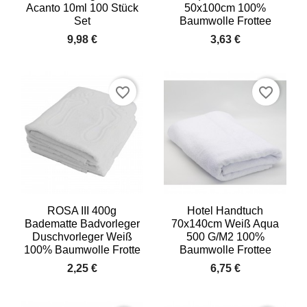
Acanto 10ml 100 Stück
50x100cm 100%
Set
Baumwolle Frottee
9,98 €
3,63 €
favorite_border
favorite_border
ROSA III 400g
Hotel Handtuch
Badematte Badvorleger
70x140cm Weiß Aqua
Duschvorleger Weiß
500 G/m2 100%
100% Baumwolle Frotte
Baumwolle Frottee
2,25 €
6,75 €