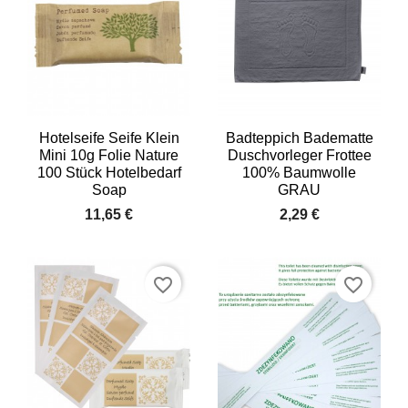
Hotelseife Seife Klein
Badteppich Badematte
Mini 10g Folie Nature
Duschvorleger Frottee
100 Stück Hotelbedarf
100% Baumwolle
Soap
GRAU
11,65 €
2,29 €
favorite_border
favorite_border