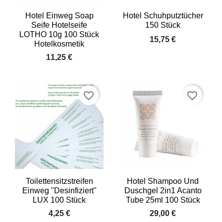
Hotel Einweg Soap
Hotel Schuhputztücher
Seife Hotelseife
150 Stück
LOTHO 10g 100 Stück
15,75 €
Hotelkosmetik
11,25 €
favorite_border
favorite_border
Toilettensitzstreifen
Hotel Shampoo Und
Einweg "Desinfiziert"
Duschgel 2in1 Acanto
LUX 100 Stück
Tube 25ml 100 Stück
4,25 €
29,00 €