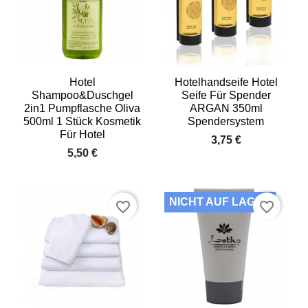
Hotel
Hotelhandseife Hotel
Shampoo&Duschgel
Seife Für Spender
2in1 Pumpflasche Oliva
ARGAN 350ml
500ml 1 Stück Kosmetik
Spendersystem
Für Hotel
3,75 €
5,50 €
NICHT AUF LAGER
favorite_border
favorite_border