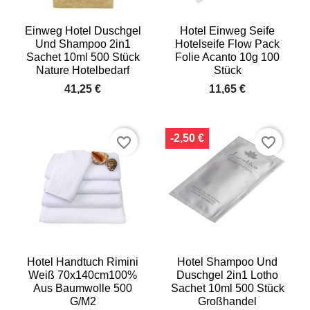
Einweg Hotel Duschgel
Hotel Einweg Seife
Und Shampoo 2in1
Hotelseife Flow Pack
Sachet 10ml 500 Stück
Folie Acanto 10g 100
Nature Hotelbedarf
Stück
41,25 €
11,65 €
-2,50 €
favorite_border
favorite_border
Hotel Handtuch Rimini
Hotel Shampoo Und
Weiß 70x140cm100%
Duschgel 2in1 Lotho
Aus Baumwolle 500
Sachet 10ml 500 Stück
G/m2
Großhandel