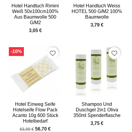
Hotel Handtuch Rimini
Hotel Handtuch Weiss
Weiß 50x100cm100%
HOTEL 500 G/m2 100%
Aus Baumwolle 500
Baumwolle
G/m2
3,79 €
3,05 €
-10%
favorite_border
favorite_border
Hotel Einweg Seife
Shampoo Und
Hotelseife Flow Pack
Duschgel 2in1 Oliva
Acanto 10g 600 Stück
350ml Spenderflasche
Hotelbedarf
3,75 €
56,70 €
63,00 €