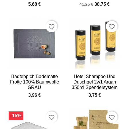
5,68 €
38,75 €
41,25 €
favorite_border
favorite_border
Badteppich Badematte
Hotel Shampoo Und
Frotte 100% Baumwolle
Duschgel 2w1 Argan
GRAU
350ml Spendersystem
3,96 €
3,75 €
-15%
favorite_border
favorite_border