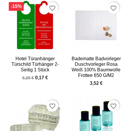
-15%
favorite_border
favorite_border
Hotel Türanhänger
Badematte Badvorleger
Türschild Türhänger 2-
Duschvorleger Rosa
Seitig 1 Stück
Weiß 100% Baumwolle
Frottee 650 G/m2
0,17 €
0,20 €
3,52 €
favorite_border
favorite_border