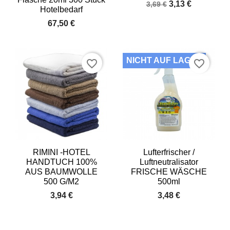
3,13 €
3,69 €
Hotelbedarf
67,50 €
NICHT AUF LAGER
favorite_border
favorite_border
RIMINI -HOTEL
Lufterfrischer /
HANDTUCH 100%
Luftneutralisator
AUS BAUMWOLLE
FRISCHE WÄSCHE
500 G/M2
500ml
3,94 €
3,48 €