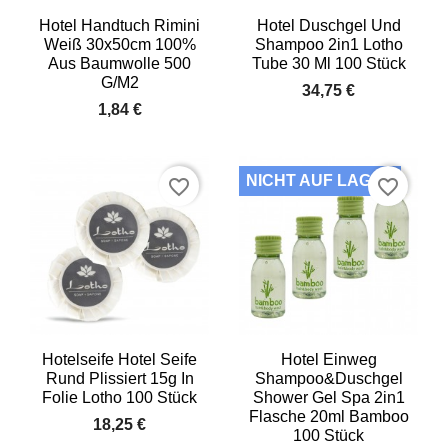
Hotel Handtuch Rimini
Hotel Duschgel Und
Weiß 30x50cm 100%
Shampoo 2in1 Lotho
Aus Baumwolle 500
Tube 30 Ml 100 Stück
G/m2
34,75 €
1,84 €
NICHT AUF LAGER
favorite_border
favorite_border
Hotelseife Hotel Seife
Hotel Einweg
Rund Plissiert 15g In
Shampoo&Duschgel
Folie Lotho 100 Stück
Shower Gel Spa 2in1
Flasche 20ml Bamboo
18,25 €
100 Stück