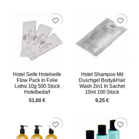
favorite_border
favorite_border
Hotel Seife Hotelseife
Hotel Shampoo Mit
Flow Pack In Folie
Duschgel Body&hair
Lotho 10g 500 Stück
Wash 2in1 In Sachet
Hotelbedarf
10ml 100 Stück
51,00 €
9,25 €
favorite_border
favorite_border