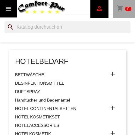
shopping_cart


0
search
HOTELBEDARF

BETTWÄSCHE
DESINFEKTIONSMITTEL
DUFTSPRAY
Handtücher und Bademäntel

HOTEL CONTINENTALBETTEN
HOTEL KOSMETIKSET
HOTELACCESSORIES

HOTELKOSMETIK