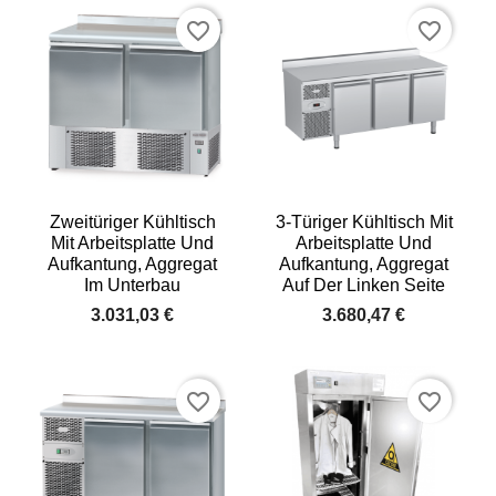
favorite_border
favorite_border
Zweitüriger Kühltisch
3-Türiger Kühltisch Mit
Mit Arbeitsplatte Und
Arbeitsplatte Und
Aufkantung, Aggregat
Aufkantung, Aggregat
Im Unterbau
Auf Der Linken Seite
3.031,03 €
3.680,47 €
favorite_border
favorite_border