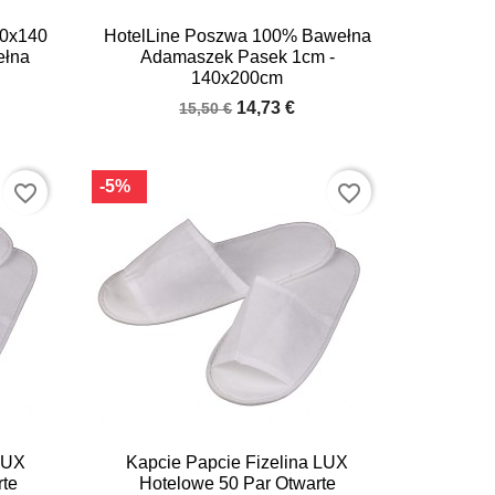

Quick view
70x140
HotelLine Poszwa 100% Bawełna
ełna
Adamaszek Pasek 1cm -
140x200cm
14,73 €
15,50 €
-5%
favorite_border
favorite_border

Quick view
LUX
Kapcie Papcie Fizelina LUX
rte
Hotelowe 50 Par Otwarte