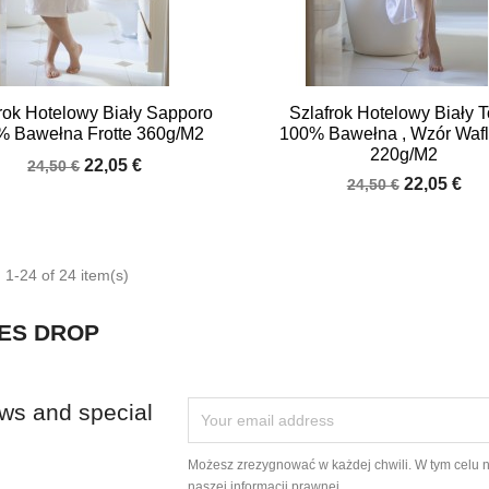


Quick view
Quick view
rok Hotelowy Biały Sapporo
Szlafrok Hotelowy Biały T
% Bawełna Frotte 360g/m2
100% Bawełna , Wzór Wafl
220g/m2
22,05 €
24,50 €
22,05 €
24,50 €
1-24 of 24 item(s)
ES DROP
ews and special
Możesz zrezygnować w każdej chwili. W tym celu 
naszej informacji prawnej.