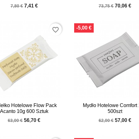
7,41 €
70,06 €
7,80 €
73,75 €
-5,00 €
favorite_border


Quick view
Quick view
ełko Hotelowe Flow Pack
Mydło Hotelowe Comfort
Acanto 10g 600 Sztuk
500szt
56,70 €
57,00 €
63,00 €
62,00 €