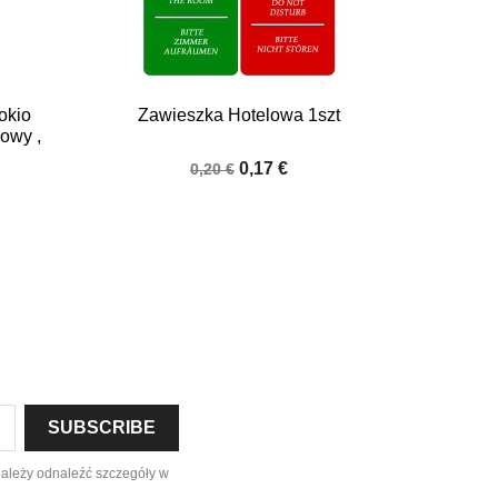

Quick view
okio
Zawieszka Hotelowa 1szt
owy ,
0,17 €
0,20 €
należy odnaleźć szczegóły w