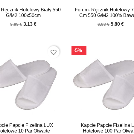


Quick view
Quick view
Ręcznik Hotelowy Biały 550
Forum- Ręcznik Hotelowy 
G/m2 100x50cm
Cm 550 G/m2 100% Baw
3,13 €
5,80 €
3,69 €
6,83 €
-5%
favorite_border


Quick view
Quick view
pcie Papcie Fizelina LUX
Kapcie Papcie Fizelina 
otelowe 10 Par Otwarte
Hotelowe 100 Par Otwa