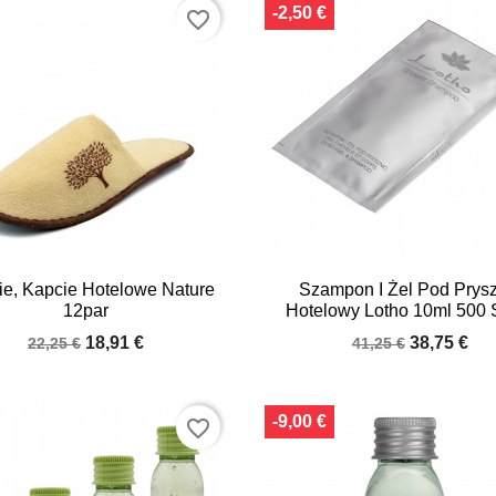
-2,50 €
favorite_border


Quick view
Quick view
ie, Kapcie Hotelowe Nature
Szampon I Żel Pod Prysz
12par
Hotelowy Lotho 10ml 500 
18,91 €
38,75 €
22,25 €
41,25 €
-9,00 €
favorite_border