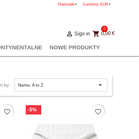


Francuski
Currency:
EUR
0

shopping_cart
Sign in
0,00 €
ONTYNENTALNE
NOWE PRODUKTY

rt by:
Name, A to Z
-5%
favorite_border
favorite_border