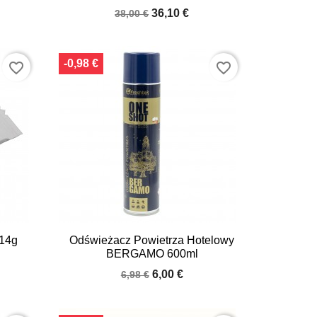
36,10 €
38,00 €
-0,98 €
favorite_border
favorite_border

Quick view
 14g
Odświeżacz Powietrza Hotelowy
BERGAMO 600ml
6,00 €
6,98 €