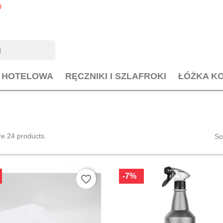
0
L HOTELOWA
RĘCZNIKI I SZLAFROKI
ŁÓŻKA K
e 24 products.
So
-7%
favorite_border