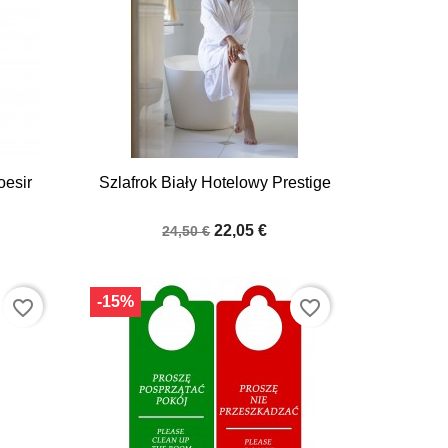

Quick view
oesir
Szlafrok Biały Hotelowy Prestige
22,05 €
24,50 €
-15%
favorite_border
favorite_border