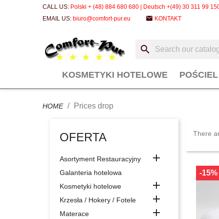
CALL US:
Polski + (48) 884 680 680 | Deutsch +(49) 30 311 99 15
email
EMAIL US:
biuro@comfort-pur.eu
KONTAKT
search
KOSMETYKI HOTELOWE
POŚCIE
Prices drop
HOME
There ar
OFERTA

Asortyment Restauracyjny
Galanteria hotelowa
-15%

Kosmetyki hotelowe

Krzesła / Hokery / Fotele

Materace