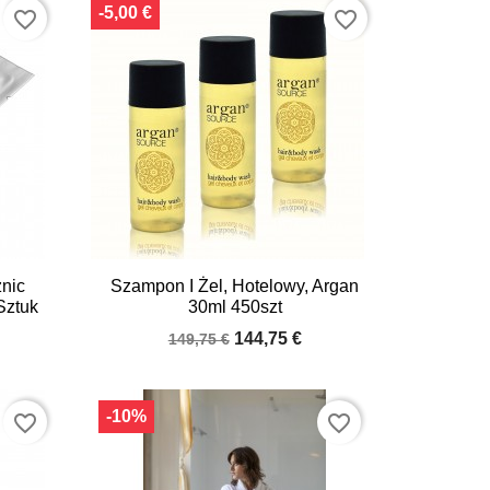
-5,00 €
favorite_border
favorite_border

Quick view
nic
Szampon I Żel, Hotelowy, Argan
Sztuk
30ml 450szt
144,75 €
149,75 €
-10%
favorite_border
favorite_border