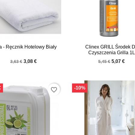


Quick view
Quick view
 - Ręcznik Hotelowy Biały
Clinex GRILL Środek 
Czyszczenia Grilla 1L
3,08 €
5,07 €
3,63 €
5,45 €
€
-10%
favorite_border