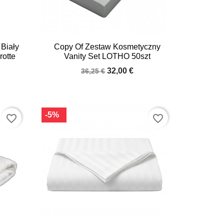

Quick view
 Biały
Copy Of Zestaw Kosmetyczny
otte
Vanity Set LOTHO 50szt
32,00 €
36,25 €
-5%
favorite_border
favorite_border