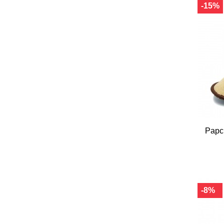
-15%
Papc
-8%