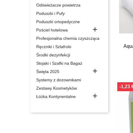
Odświeżacze powietrza
Poduszki i Pufy
Poduszki ortopedyczne

Pościel hotelowa
Profesjonalna chemia czyszcząca
Aqua
Ręczniki i Szlafroki
Środki dezynfekcji
Stojaki i Szafki na Bagaż

Święta 2025
Systemy z dozownikami
-1,23 
Zestawy Kosmetyków

Łóżka Kontynentalne