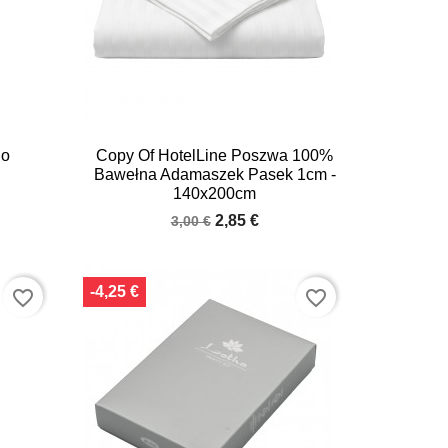

Quick view
Do
Copy Of HotelLine Poszwa 100%
Bawełna Adamaszek Pasek 1cm -
140x200cm
2,85 €
3,00 €
-4,25 €
favorite_border
favorite_border