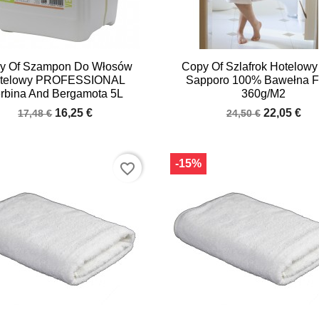


Quick view
Quick view
y Of Szampon Do Włosów
Copy Of Szlafrok Hotelowy
telowy PROFESSIONAL
Sapporo 100% Bawełna Fr
rbina And Bergamota 5L
360g/m2
16,25 €
22,05 €
17,48 €
24,50 €
-15%
favorite_border