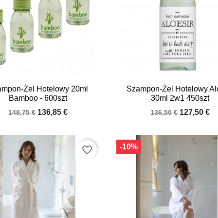


Quick view
Quick view
mpon-Żel Hotelowy 20ml
Szampon-Żel Hotelowy Al
Bamboo - 600szt
30ml 2w1 450szt
136,85 €
127,50 €
148,75 €
136,50 €
-10%
favorite_border